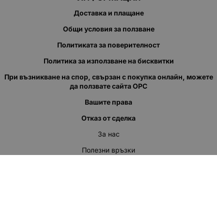
Доставка и плащане
Общи условия за ползване
Политиката за поверителност
Политика за използване на бисквитки
При възникване на спор, свързан с покупка онлайн, можете
да ползвате сайта ОРС
Вашите права
Отказ от сделка
За нас
Полезни връзки
Карта на сайта
Контакти
КОНТАКТИ