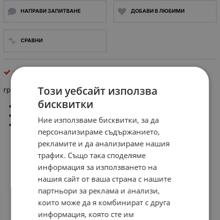
НАПРАВИ ЗАПИТВАНЕ
ДОБАВИ В ЛЮБИМИ
СРАВНИ
четки за ел. двигател
Този уебсайт използва
графитни четки за електродвигатели, 10x25x32mm
бисквитки
Размер: Четка за двигател 10x25x32mm (a*b*
c
)
Произведени в България
Ние използваме бисквитки, за да
Цена за 1бр.
персонализираме съдържанието,
рекламите и да анализираме нашия
трафик. Също така споделяме
информация за използването на
нашия сайт от ваша страна с нашите
партньори за реклама и анализи,
които може да я комбинират с друга
информация, която сте им