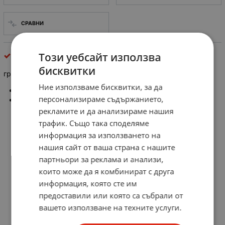
СРАВНИ
Този уебсайт използва
четки за ел. двигател
бисквитки
графитни четки за електродвигатели, 10x20x45/38mm
Ние използваме бисквитки, за да
Размер: 10x20x45/38mm (a*b*
c
)
персонализираме съдържанието,
Цена за 1бр.
рекламите и да анализираме нашия
трафик. Също така споделяме
информация за използването на
нашия сайт от ваша страна с нашите
партньори за реклама и анализи,
които може да я комбинират с друга
информация, която сте им
предоставили или която са събрали от
вашето използване на техните услуги.