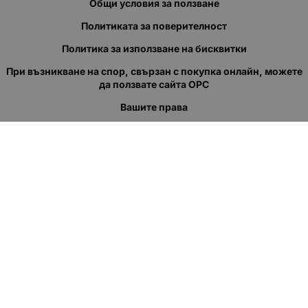
Общи условия за ползване
Политиката за поверителност
Политика за използване на бисквитки
При възникване на спор, свързан с покупка онлайн, можете
да ползвате сайта ОРС
Вашите права
Отказ от сделка
За нас
Полезни връзки
Карта на сайта
Контакти
КОНТАКТИ
"КВАЗЕР" ЕООД
Адрес: гр. Пловдив