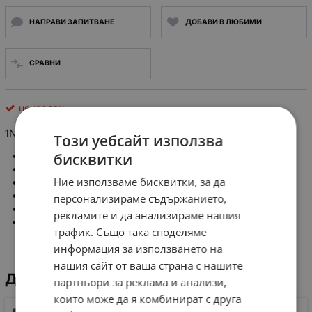
НАПРАВИ ЗАПИТВАНЕ
ДОБАВИ В ЛЮБИМИ
СРАВНИ
ценерови
1N5237B
Диод ценеров 8
.2V 0.5W
Този уебсайт използва
бисквитки
Ценерово напрежение: 8.2V
Мощност: 0.5W
Ние използваме бисквитки, за да
Корпус: DO35
Толеранс: 5%
персонализираме съдържанието,
Изводи: аксиални
рекламите и да анализираме нашия
Монтаж: THT
трафик. Също така споделяме
информация за използването на
нашия сайт от ваша страна с нашите
ДОКУМЕНТИ ЗА СВАЛЯНЕ
партньори за реклама и анализи,
които може да я комбинират с друга