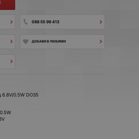
И
088 55 99 413
ДОБАВИ В ЛЮБИМИ
 6.8V/0.5W DO35
/0.5W
8V