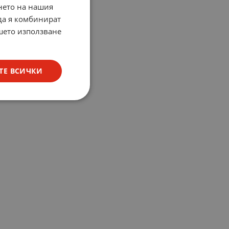
нето на нашия
 да я комбинират
ашето използване
ТЕ ВСИЧКИ