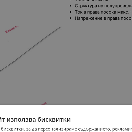
Структура на полупровод
Ток в права посока макс.
Напрежение в права посок
йт използва бисквитки
 бисквитки, за да персонализираме съдържанието, рекламит