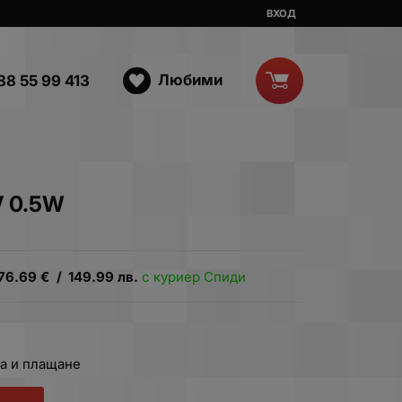
ВХОД
Любими
88 55 99 413
V 0.5W
76.69
€
/
149.99
лв.
с куриер Спиди
а и плащане