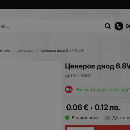
0
вители
ценерови
Ценеров диод 6.8V 0.5W
Ценеров диод 6.8
Арт.№:
4997
Безплатна доставка над
0.06
€
0.12
лв.
/
В наличност
Доставк