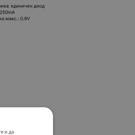
ника: единичен диод
: 250mA
а макс.: 0.9V
е и да