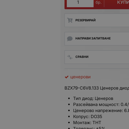
КУП
бр.
РЕЗЕРВИРАЙ
НАПРАВИ ЗАПИТВАНЕ
СРАВНИ
ценерови
BZX79-C6V8.133 Ценеров диод
Тип диод: Ценеров
Разсейвана мощност: 0.4
Ценерово напрежение: 6.
Копрус: DO35
Монтаж: THT
Толеранс: ±5%