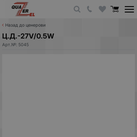
Назад до ценерови
Ц.Д.-27V/0.5W
Арт.№:
5045