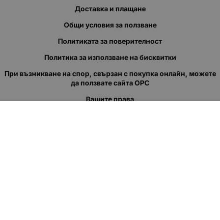
Доставка и плащане
Общи условия за ползване
Политиката за поверителност
Политика за използване на бисквитки
При възникване на спор, свързан с покупка онлайн, можете
да ползвате сайта ОРС
Вашите права
Отказ от сделка
За нас
Полезни връзки
Карта на сайта
Контакти
КОНТАКТИ