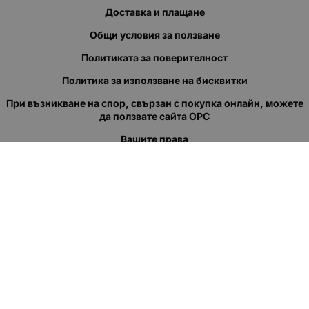
Доставка и плащане
Общи условия за ползване
Политиката за поверителност
Политика за използване на бисквитки
При възникване на спор, свързан с покупка онлайн, можете
да ползвате сайта ОРС
Вашите права
Отказ от сделка
За нас
Полезни връзки
Карта на сайта
Контакти
КОНТАКТИ