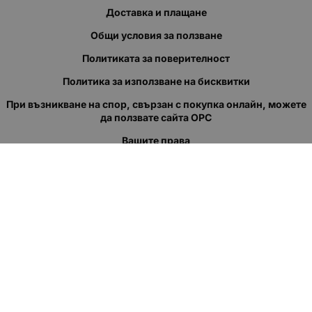
Доставка и плащане
Общи условия за ползване
Политиката за поверителност
Политика за използване на бисквитки
При възникване на спор, свързан с покупка онлайн, можете
да ползвате сайта ОРС
Вашите права
Отказ от сделка
За нас
Полезни връзки
Карта на сайта
Контакти
КОНТАКТИ