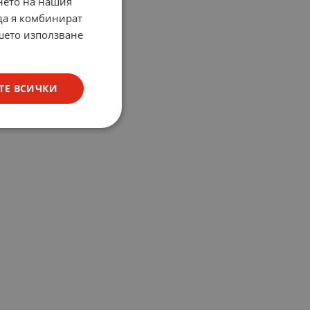
нето на нашия
 да я комбинират
ашето използване
ТЕ ВСИЧКИ