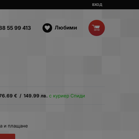
ВХОД
Любими
88 55 99 413
76.69
€
/
149.99
лв.
с куриер Спиди
а и плащане