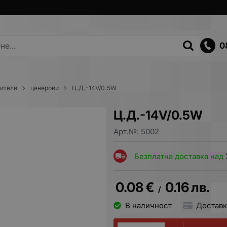
0
вители
ценерови
Ц.Д.-14V/0.5W
Ц.Д.-14V/0.5W
Арт.№:
5002
Безплатна доставка над
0.08
€
0.16
лв.
/
В наличност
Доставк