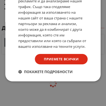
рекламите и да анализираме нашия
Ток в импулс макс.: 20A
трафик. Също така споделяме
Свойства: glass passivated
информация за използването на
нашия сайт от ваша страна с нашите
партньори за реклама и анализи,
ДОКУМЕНТИ ЗА СВАЛЯНЕ
които може да я комбинират с друга
информация, която сте им
Sensitive Gate Silicon Controlled RectifiersReverse
предоставили или която са събрали от
Blocking Thyristors
вашето използване на техните услуги.
PDF
128 KB |
PDF
ПРИЕМЕТЕ ВСИЧКИ
ПОКАЖЕТЕ ПОДРОБНОСТИ