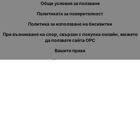
Общи условия за ползване
Политиката за поверителност
Политика за използване на бисквитки
При възникване на спор, свързан с покупка онлайн, можете
да ползвате сайта ОРС
Вашите права
Отказ от сделка
За нас
Полезни връзки
Карта на сайта
Контакти
КОНТАКТИ
"КВАЗЕР" ЕООД
Адрес: гр. Пловдив