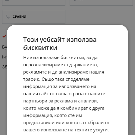
СРАВНИ
бутони
Този уебсайт използва
бисквитки
Бутон кнопка ВТ334
Iн~1,25А
Ние използваме бисквитки, за да
Iн=0,25А
персонализираме съдържанието,
380V 50Hz IP54 БДС7695-74
рекламите и да анализираме нашия
трафик. Също така споделяме
информация за използването на
нашия сайт от ваша страна с нашите
партньори за реклама и анализи,
които може да я комбинират с друга
информация, която сте им
предоставили или която са събрали от
вашето използване на техните услуги.