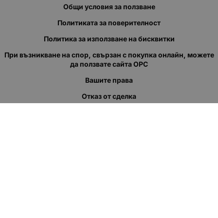
Общи условия за ползване
Политиката за поверителност
Политика за използване на бисквитки
При възникване на спор, свързан с покупка онлайн, можете
да ползвате сайта ОРС
Вашите права
Отказ от сделка
За нас
Полезни връзки
Карта на сайта
Контакти
КОНТАКТИ
"КВАЗЕР" ЕООД
Адрес: гр. Пловдив