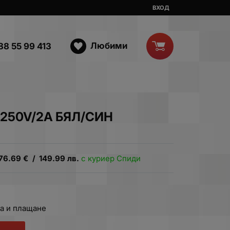
ВХОД
Любими
88 55 99 413
 250V/2A БЯЛ/СИН
76.69
€
/
149.99
лв.
с куриер Спиди
а и плащане