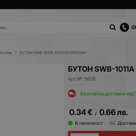
0
бутони
БУТОН SWB-1011A 250V/2A БЯЛ/СИН
БУТОН SWB-1011A
Арт.№:
5628
Безплатна доставка над
0.34
€
0.66
лв.
/
В наличност
Доставк