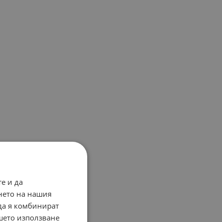
е и да
нето на нашия
 да я комбинират
ашето използване