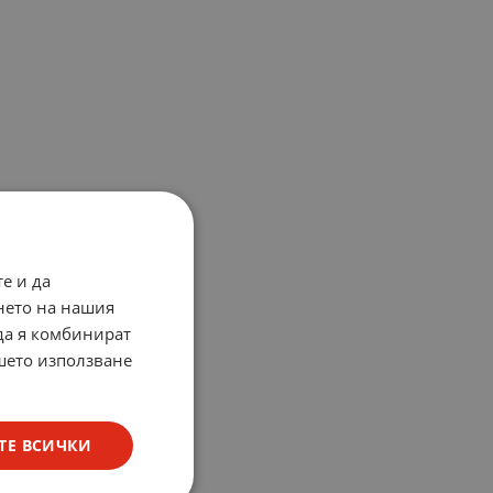
е и да
нето на нашия
 да я комбинират
ашето използване
ТЕ ВСИЧКИ