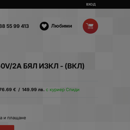
ВХОД
Любими
88 55 99 413
0V/2A БЯЛ ИЗКЛ - (ВКЛ)
76.69
€
/
149.99
лв.
с куриер Спиди
а и плащане