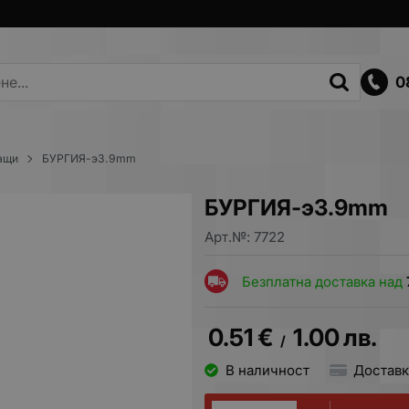
0
ращи
БУРГИЯ-э3.9mm
БУРГИЯ-э3.9mm
Арт.№:
7722
Безплатна доставка над
0.51
€
1.00
лв.
/
В наличност
Доставк