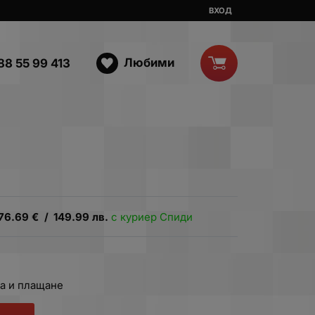
ВХОД
Любими
88 55 99 413
76.69
€
/
149.99
лв.
с куриер Спиди
а и плащане