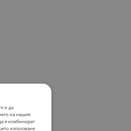
е и да
нето на нашия
 да я комбинират
ашето използване