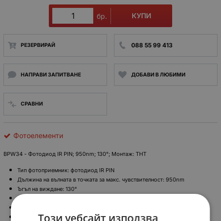
КУПИ
бр.
088 55 99 413
РЕЗЕРВИРАЙ
НАПРАВИ ЗАПИТВАНЕ
ДОБАВИ В ЛЮБИМИ
СРАВНИ
Фотоелементи
BPW34 - Фотодиод IR PIN; 950nm; 130°; Монтаж: THT
Тип фотоприемник: фотодиод IR PIN
Дължина на вълната в точката за макс. чувствителност: 950nm
Ъгъл на виждане: 130°
Светлочувствителна повърхност: 7.5mm2
Обратен ток при 1klx: 50µA
Този уебсайт използва
Монтаж: THT