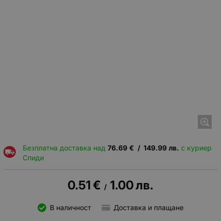
Безплатна доставка над
76.69
€
/
149.99
лв.
с куриер
Спиди
0.51
€
1.00
лв.
/
В наличност
Доставка и плащане