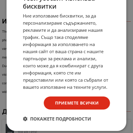
бисквитки
Ние използваме бисквитки, за да
ИНФОРМАЦИЯ
персонализираме съдържанието,
рекламите и да анализираме нашия
The BPW34 is a high speed and high sensitive PIN
трафик. Също така споделяме
photodiode in a miniature flat plastic package. Its top
информация за използването на
view construction makes it ideal as a low cost replace-
нашия сайт от ваша страна с нашите
партньори за реклама и анализи,
ment of TO–5 devices in many applications.
които може да я комбинират с друга
Due to its waterclear epoxy the device is sensitive to
информация, която сте им
visible and infrared radiation. The large active area
предоставили или която са събрали от
combined with a flat case gives a high sensitivity at a
вашето използване на техните услуги.
wide viewing angle.
ПРИЕМЕТЕ ВСИЧКИ
ДОКУМЕНТИ ЗА СВАЛЯНЕ
ПОКАЖЕТЕ ПОДРОБНОСТИ
BPW34 Silicon PIN Photodiode
108 KB |
PDF
PDF