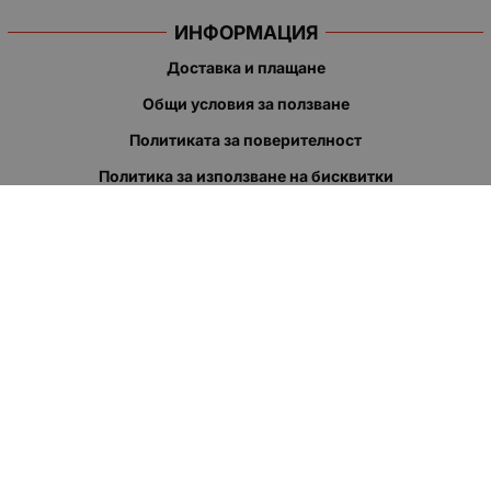
ИНФОРМАЦИЯ
Доставка и плащане
Общи условия за ползване
Политиката за поверителност
Политика за използване на бисквитки
При възникване на спор, свързан с покупка онлайн, можете
да ползвате сайта ОРС
Вашите права
Отказ от сделка
За нас
Полезни връзки
Карта на сайта
Контакти