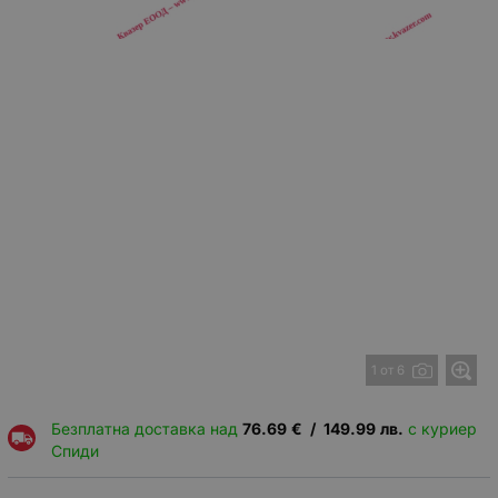
1 от 6
Безплатна доставка над
76.69
€
/
149.99
лв.
с куриер
Спиди