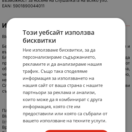
възможност за носене на слушалката на всяко ухо.
EAN: 5901890044011
ИНФОРМАЦИЯ
Този уебсайт използва
Bluetooth слушалка Kruger&Matz Traveller K11
бисквитки
Безжични слушалки с модерен дизайн, сменяеми наушници и
Ние използваме бисквитки, за да
възможност за носене на слушалката на всяко ухо.
персонализираме съдържанието,
Благодарение на функцията HD Voice ще можете да
провеждате разговори с много по-високо качество от
рекламите и да анализираме нашия
обикновено. А намаляването на фоновия шум ще гарантира,
трафик. Също така споделяме
че вашият събеседник винаги ще ви чува перфектно,
информация за използването на
независимо дали сте в колата или на открито.
нашия сайт от ваша страна с нашите
Слушалките имат функция за гласово набиране, гласови
съобщения или възможност за свързване с два телефона.
партньори за реклама и анализи,
които може да я комбинират с друга
информация, която сте им
Параметри:
предоставили или която са събрали от
Bluetooth профили: A2DP / AVRCP / HFP / HSP / Multipoint
вашето използване на техните услуги.
(съвместим с два телефона)
Време на разговор: до 5 часа