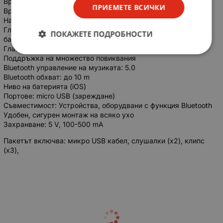
Време на готовност: до 5 дни
ПРИЕМЕТЕ ВСИЧКИ
Време за зареждане: приблизително 2 часа
Намаляване на фоновия шум и HD Voice
Гласови и аудио съобщения (относно състоянието на
ПОКАЖЕТЕ ПОДРОБНОСТИ
батерията, идентификацията на обаждащия се)
Гласово набиране.
Поддръжка на множество повиквания
Bluetooth управление на музиката: 5.0
Bluetooth обхват: до 10 m
Ниво на батерията (iOS)
Портове: micro USB (зареждане)
Съвместимост: Устройства, оборудвани с функция Bluetooth
Удобен, сигурен монтаж на всяко ухо
Захранване: 5 V, 100-500 mA
Пакетът включва: микро USB кабел, слушалки (x2), клипс
(x3),