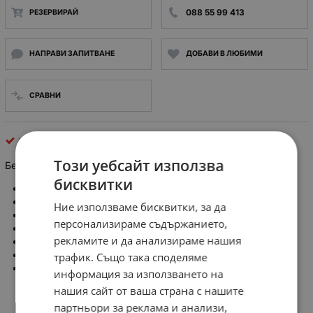
088 55 99 413
РЕЗЕРВИРАЙ
НАПРАВИ ЗАПИТВАНЕ
ДОБАВИ В ЛЮБИМИ
СРАВНИ
термометри, пробници и тестери
Този уебсайт използва
Безконтактен детектор на AC напрежение REBEL RB-02
бисквитки
Обхват на отчитане на напрежение: 90-1000V AC
Индикатор за отчитане на напрежение
Ние използваме бисквитки, за да
Високоговорител
персонализираме съдържанието,
Работна светлина
рекламите и да анализираме нашия
Захранване: 2 AAA батерии
Размери: 146 x 26 mm
трафик. Също така споделяме
Тегло: 35 g
информация за използването на
нашия сайт от ваша страна с нашите
партньори за реклама и анализи,