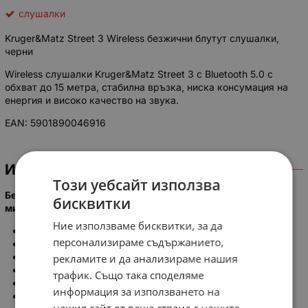
слушалки
Kruger&Matz Street 3 Wireless безжични блутут слушалки,
черни
Wireless слушалки Kruger&Matz Street 3 с Bluetooth 5.0 с
обхват до 15 метра, стабилна връзка, ниска консумация на
енергия и високо качество на звука.
EAN: 5901890046916
ИНФОРМАЦИЯ
Този уебсайт използва
Безжични Bluetooth слушалки Kruger&Matz Street 3 с
бисквитки
микрофон, черни
Ние използваме бисквитки, за да
Диаметър на високоговорителя: 40 mm
персонализираме съдържанието,
Магнит: неодимов
Намотка: медна
рекламите и да анализираме нашия
Честотна характеристика: 20 Hz- 20 kHz
трафик. Също така споделяме
Импеданс: 32 Ohm ±15%
информация за използването на
Съотношение S/N: >=80 dB
нашия сайт от ваша страна с нашите