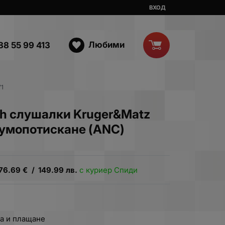
ВХОД
Любими
88 55 99 413
71
th слушалки Kruger&Matz
шумопотискане (ANC)
76.69
€
/
149.99
лв.
с куриер Спиди
а и плащане