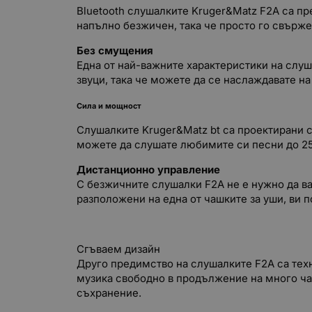
Bluetooth слушалките Kruger&Matz F2A са пр
напълно безжичен, така че просто го свърже
Без смущения
Една от най-важните характеристики на слу
звуци, така че можете да се наслаждавате н
Сила и мощност
Слушалките Kruger&Matz bt са проектирани с 
можете да слушате любимите си песни до 25 
Дистанционно управление
С безжичните слушалки F2A не е нужно да ва
разположени на една от чашките за уши, ви п
Сгъваем дизайн
Друго предимство на слушалките F2A са техн
музика свободно в продължение на много час
съхранение.