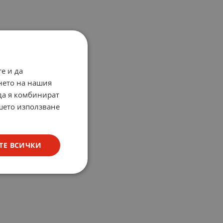
е и да
нето на нашия
 да я комбинират
ашето използване
ТЕ ВСИЧКИ