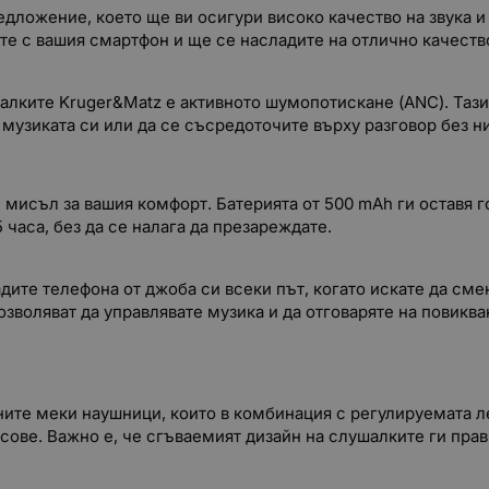
едложение, което ще ви осигури високо качество на звука и
те с вашия смартфон и ще се насладите на отлично качество
шалките Kruger&Matz е активното шумопотискане (ANC). Таз
а музиката си или да се съсредоточите върху разговор без 
мисъл за вашия комфорт. Батерията от 500 mAh ги оставя го
часа, без да се налага да презареждате.
дите телефона от джоба си всеки път, когато искате да сме
озволяват да управлявате музика и да отговаряте на повиква
ите меки наушници, които в комбинация с регулируемата ле
ове. Важно е, че сгъваемият дизайн на слушалките ги прави