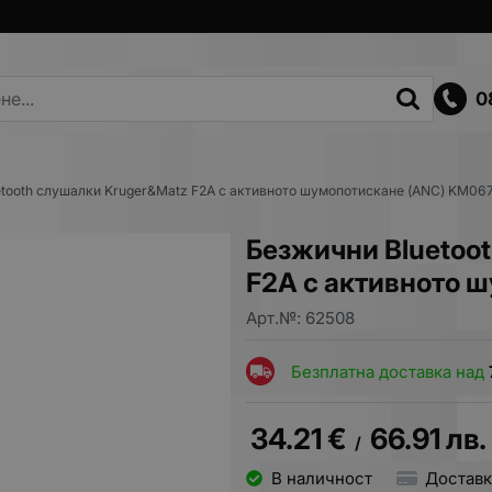
0
etooth слушалки Kruger&Matz F2A с активното шумопотискане (ANC) KM06
Безжични Bluetoo
F2A с активното 
Арт.№:
62508
Безплатна доставка над
34.21
€
66.91
лв.
/
В наличност
Доставк