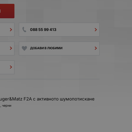
И
088 55 99 413
ДОБАВИ В ЛЮБИМИ
uger&Matz F2A с активното шумопотискане
, черни