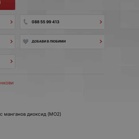
И
088 55 99 413
ДОБАВИ В ЛЮБИМИ
инкови
с манганов диоксид (MO2)