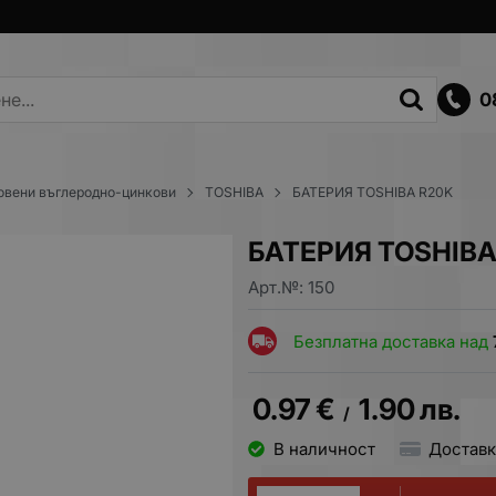
0
овени въглеродно-цинкови
TOSHIBA
БАТЕРИЯ TOSHIBA R20K
БАТЕРИЯ TOSHIBA
Арт.№:
150
Безплатна доставка над
0.97
€
1.90
лв.
/
В наличност
Доставк