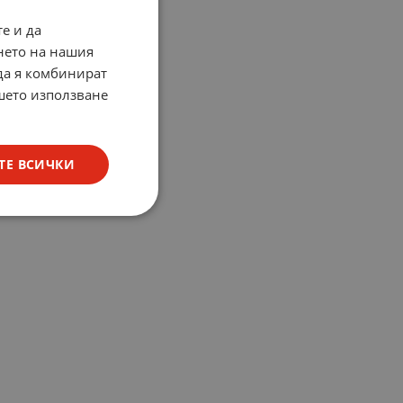
е и да
нето на нашия
 да я комбинират
ашето използване
ТЕ ВСИЧКИ