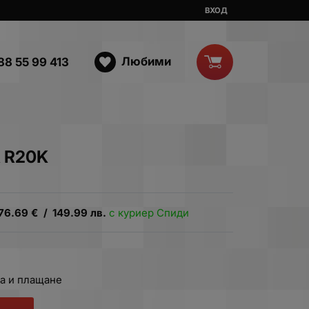
ВХОД
Любими
88 55 99 413
 R20K
76.69
€
/
149.99
лв.
с куриер Спиди
а и плащане