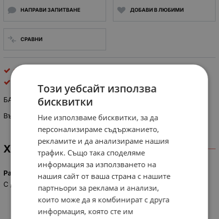
НАПРАВИ ЗАПИТВАНЕ
ДОБАВИ В ЛЮБИМИ
СРАВНИ
обикновени въглеродно-цинкови
TOSHIBA
Този уебсайт използва
бисквитки
БАТЕРИЯ TOSHIBA R14K 1.5V
Въглеродно-цинкова батерия с манганов диоксид (MO2)
Ние използваме бисквитки, за да
персонализираме съдържанието,
рекламите и да анализираме нашия
ХАРАКТЕРИСТИКИ
трафик. Също така споделяме
информация за използването на
Размер
нашия сайт от ваша страна с нашите
C / R14
партньори за реклама и анализи,
които може да я комбинират с друга
информация, която сте им