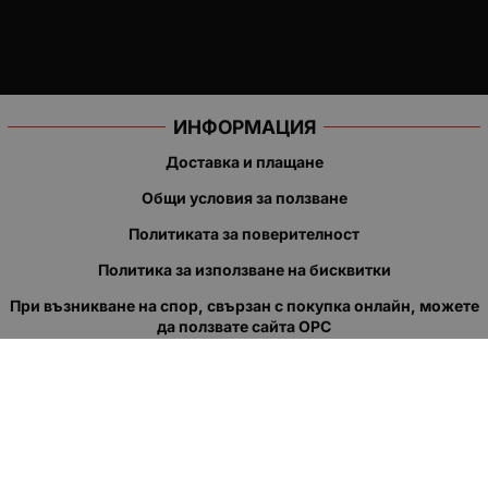
ИНФОРМАЦИЯ
Доставка и плащане
Общи условия за ползване
Политиката за поверителност
Политика за използване на бисквитки
При възникване на спор, свързан с покупка онлайн, можете
да ползвате сайта ОРС
Вашите права
Отказ от сделка
За нас
Полезни връзки