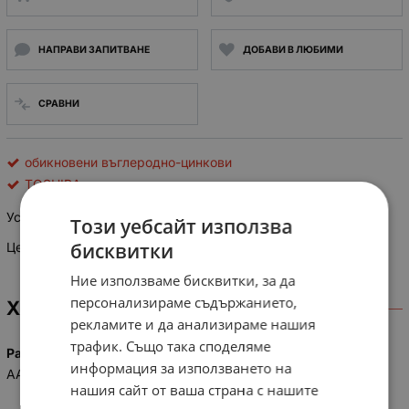
НАПРАВИ ЗАПИТВАНЕ
ДОБАВИ В ЛЮБИМИ
СРАВНИ
обикновени въглеродно-цинкови
TOSHIBA
Усилена батерия, TOSHIBA, 1,5V, AAA, R03UG
Този уебсайт използва
бисквитки
Цена за 1брой
Ние използваме бисквитки, за да
персонализираме съдържанието,
ХАРАКТЕРИСТИКИ
рекламите и да анализираме нашия
трафик. Също така споделяме
Размер
информация за използването на
AAA
нашия сайт от ваша страна с нашите