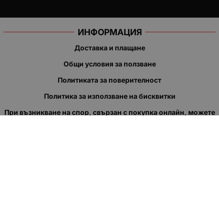
ИНФОРМАЦИЯ
Доставка и плащане
Общи условия за ползване
Политиката за поверителност
Политика за използване на бисквитки
При възникване на спор, свързан с покупка онлайн, можете
да ползвате сайта ОРС
Вашите права
Отказ от сделка
За нас
Полезни връзки
Карта на сайта
Контакти