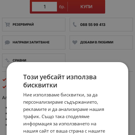
КУПИ
бр.
088 55 99 413
РЕЗЕРВИРАЙ
НАПРАВИ ЗАПИТВАНЕ
ДОБАВИ В ЛЮБИМИ
СРАВНИ
Този уебсайт използва
Алкални
бисквитки
Maxell
Ние използваме бисквитки, за да
Алкална батерия LR27A 12V GP
персонализираме съдържанието,
Тип: Алкални
рекламите и да анализираме нашия
Размер: A27
трафик. Също така споделяме
Напрежение: 12V
информация за използването на
производител: GP Batteries / MAXELL
нашия сайт от ваша страна с нашите