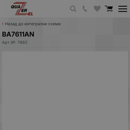
Назад до интегрални схеми
BA7611AN
Арт.№:
7882