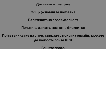
Доставка и плащане
Общи условия за ползване
Политиката за поверителност
Политика за използване на бисквитки
При възникване на спор, свързан с покупка онлайн, можете
да ползвате сайта ОРС
Вашите права
Отказ от сделка
За нас
Полезни връзки
Карта на сайта
Контакти
КОНТАКТИ