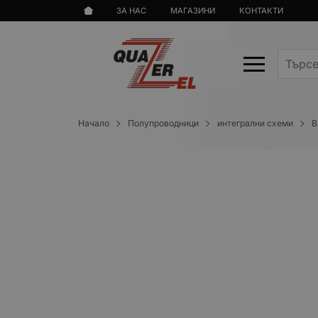
ЗА НАС
МАГАЗИНИ
КОНТАКТИ
Начало
Полупроводници
интегрални схеми
B