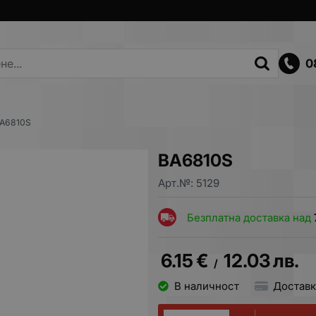
0
A6810S
BA6810S
Арт.№:
5129
Безплатна доставка над
6.15
€
12.03
лв.
/
В наличност
Доставк