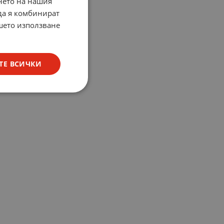
нето на нашия
 да я комбинират
ашето използване
ТЕ ВСИЧКИ