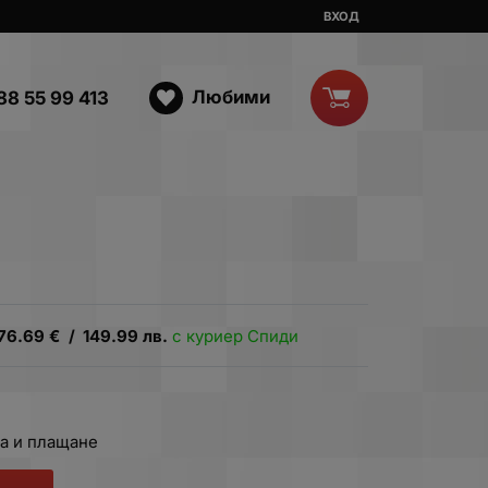
ВХОД
Любими
88 55 99 413
76.69
€
/
149.99
лв.
с куриер Спиди
а и плащане