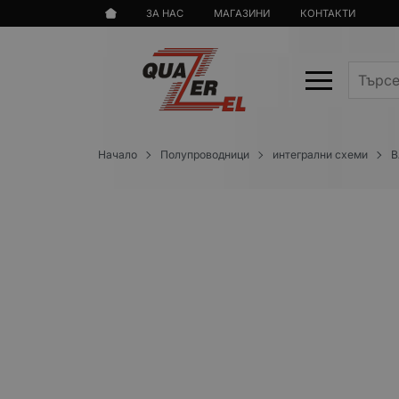
ЗА НАС
МАГАЗИНИ
КОНТАКТИ
Начало
Полупроводници
интегрални схеми
B