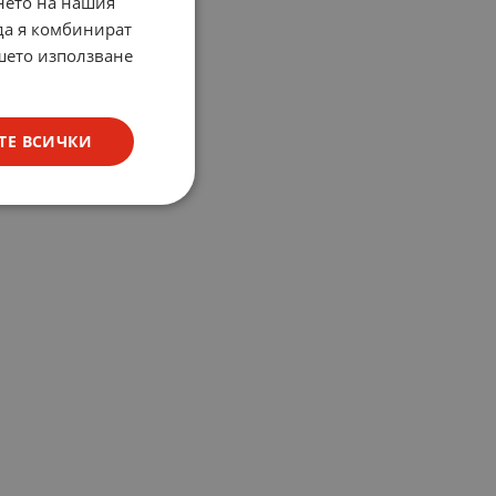
нето на нашия
 да я комбинират
ашето използване
ТЕ ВСИЧКИ