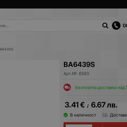
0
A6439S
BA6439S
Арт.№:
6583
Безплатна доставка над
3.41
€
6.67
лв.
/
В наличност
Доставк