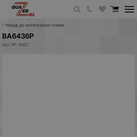
Назад до интегрални схеми
BA6436P
Арт.№:
4957