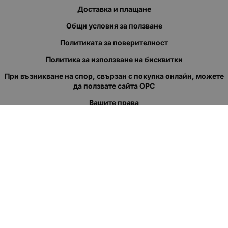
Доставка и плащане
Общи условия за ползване
Политиката за поверителност
Политика за използване на бисквитки
При възникване на спор, свързан с покупка онлайн, можете
да ползвате сайта ОРС
Вашите права
Отказ от сделка
За нас
Полезни връзки
Карта на сайта
Контакти
КОНТАКТИ