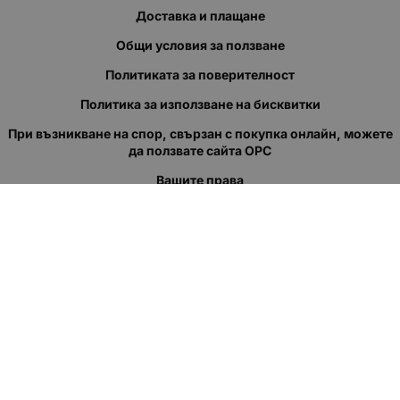
Доставка и плащане
Общи условия за ползване
Политиката за поверителност
Политика за използване на бисквитки
При възникване на спор, свързан с покупка онлайн, можете
да ползвате сайта ОРС
Вашите права
Отказ от сделка
За нас
Полезни връзки
Карта на сайта
Контакти
КОНТАКТИ