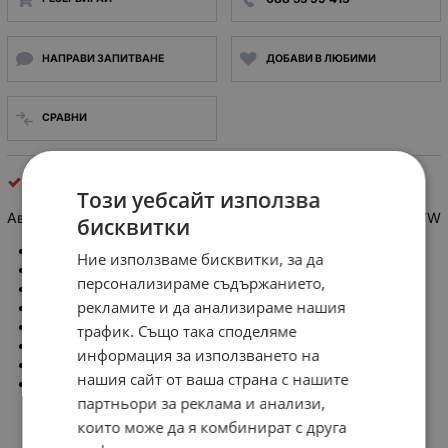
НАПРАВИ ЗАПИТВАНЕ
ДОБАВИ В ЛЮБИМИ
СРАВНИ
Авто FM антени и усилватели
Този уебсайт използва
Автомобилна антена за покрив, 0.4m, AM/FM, Seat, Skoda, VW
бисквитки
Производител: 4CARMEDIA
Ние използваме бисквитки, за да
Тип аксесоари за car audio: антена
персонализираме съдържанието,
Вид антена: за покрив
рекламите и да анализираме нашия
Дължина на мачтата: 0.4m
Обхват на ЕМВ: AM, FM
трафик. Също така споделяме
Предназначение - марка автомобил: VW, Seat, Škoda
информация за използването на
Вид на контактите: RAKU II
нашия сайт от ваша страна с нашите
наклон на мачтата: постоянно
партньори за реклама и анализи,
които може да я комбинират с друга