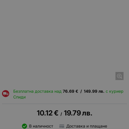
Безплатна доставка над
76.69
€
/
149.99
лв.
с куриер
Спиди
10.12
€
19.79
лв.
/
В наличност
Доставка и плащане