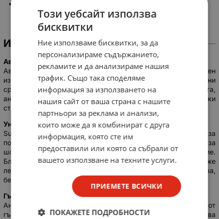
EAN: 5901890021111
Този уебсайт използва
бисквитки
ИНФОРМАЦИЯ
Ние използваме бисквитки, за да
персонализираме съдържанието,
Авто антена Sunker Flex
рекламите и да анализираме нашия
Автомобилната антена Sunker Flex е универсален и надежден
трафик. Също така споделяме
избор за приемане на радиосигнали в повечето превозни
информация за използването на
средства. Със своя компактен дизайн и гъвкава мачта,
антената е идеална за ежедневна употреба, осигурявайки
нашия сайт от ваша страна с нашите
стабилно приемане на сигнала дори при трудни условия.
партньори за реклама и анализи,
които може да я комбинират с друга
Универсална и широка съвместимост
Sunker Flex е универсална антена, която е подходяща за
информация, която сте им
повечето автомобили, което я прави чудесен избор за
предоставили или която са събрали от
шофьори, търсещи просто и ефективно решение.
вашето използване на техните услуги.
Благодарение на стандартната система за монтаж, тя може
лесно да се монтира на различни модели превозни средства,
без да са необходими специализирани инструменти.
ПРИЕМЕТЕ ВСИЧКИ
Гъвкава мачта с единична секция
Антената е оборудвана с едносекционна мачта, изработена от
ПОКАЖЕТЕ ПОДРОБНОСТИ
гъвкава гума, с дължина 40 см. Тази конструкция осигурява