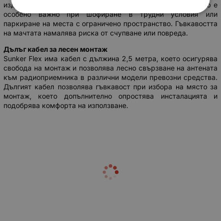
издръжливост и устойчивост на механични повреди, което е
особено важно при шофиране в трудни условия или
паркиране на места с ограничено пространство. Гъвкавостта
на мачтата намалява риска от счупване или повреда.
Дълъг кабел за лесен монтаж
Sunker Flex има кабел с дължина 2,5 метра, което осигурява
свобода на монтаж и позволява лесно свързване на антената
към радиоприемника в различни модели превозни средства.
Дългият кабел позволява гъвкавост при избора на място за
монтаж, което допълнително опростява инсталацията и
подобрява комфорта на използване.