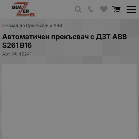
Назад до Прекъсвачи ABB
Автоматичен прекъсвач с ДЗТ ABB
S261 B16
Арт.№:
46241