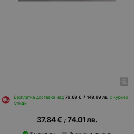
Безплатна доставка над
76.69
€
/
149.99
лв.
с куриер
Спиди
37.84
€
74.01
лв.
/
В наличност
Доставка и плащане