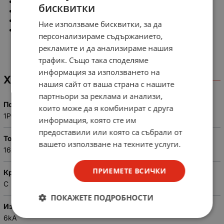
Номинален ток: 16A
бисквитки
Ток на утечка: 30mA
Брой полюси: 1L+N
Ние използваме бисквитки, за да
Монтаж: Еврошина (35 мм DIN IEC стандарт)
персонализираме съдържанието,
рекламите и да анализираме нашия
трафик. Също така споделяме
информация за използването на
ХАРАКТЕРИСТИКИ
нашия сайт от ваша страна с нашите
партньори за реклама и анализи,
Полюси
които може да я комбинират с друга
1P+N
информация, която сте им
предоставили или която са събрали от
Ток
вашето използване на техните услуги.
16A
ПРИЕМЕТЕ ВСИЧКИ
Крива
C
ПОКАЖЕТЕ ПОДРОБНОСТИ
Изключвателна способност
6kA