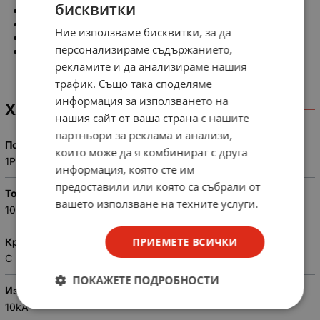
бисквитки
Изключвателна способност: 10кА
Кривa на изключване: C
Ние използваме бисквитки, за да
Клемна връзка: за кабел
персонализираме съдържанието,
Съвместима за монтаж на 35мм- DIN rail;
рекламите и да анализираме нашия
трафик. Също така споделяме
информация за използването на
ХАРАКТЕРИСТИКИ
нашия сайт от ваша страна с нашите
партньори за реклама и анализи,
Полюси
които може да я комбинират с друга
1P
информация, която сте им
предоставили или която са събрали от
Ток
вашето използване на техните услуги.
100A
ПРИЕМЕТЕ ВСИЧКИ
Крива
C
ПОКАЖЕТЕ ПОДРОБНОСТИ
Изключвателна способност
10kA