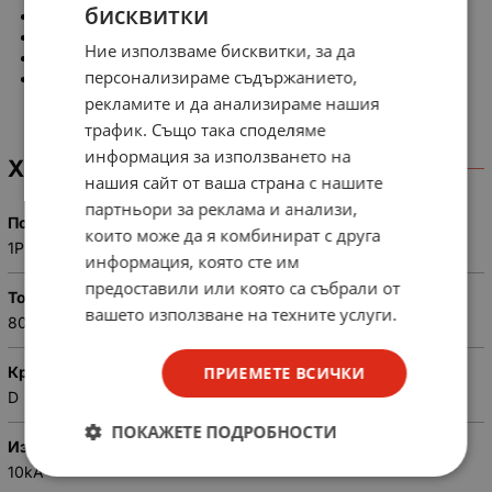
бисквитки
Изключвателна способност: 10кА
Кривa на изключване: D
Ние използваме бисквитки, за да
Клемна връзка: за кабел
персонализираме съдържанието,
Съвместима за монтаж на 35мм- DIN rail;
рекламите и да анализираме нашия
трафик. Също така споделяме
информация за използването на
ХАРАКТЕРИСТИКИ
нашия сайт от ваша страна с нашите
партньори за реклама и анализи,
Полюси
които може да я комбинират с друга
1P
информация, която сте им
предоставили или която са събрали от
Ток
вашето използване на техните услуги.
80A
ПРИЕМЕТЕ ВСИЧКИ
Крива
D
ПОКАЖЕТЕ ПОДРОБНОСТИ
Изключвателна способност
10kA