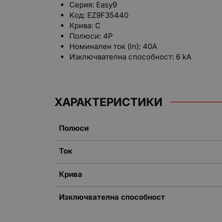
Серия: Easy9
Kод: EZ9F35440
Крива: C
Полюси: 4P
Номинален ток (ln): 40A
Изключвателна способност: 6 kA
ХАРАКТЕРИСТИКИ
Полюси
Ток
Крива
Изключвателна способност