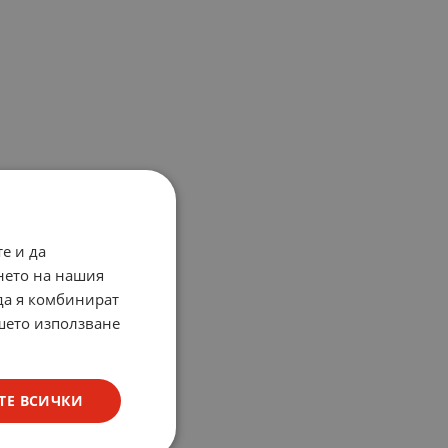
е и да
нето на нашия
 да я комбинират
ашето използване
ТЕ ВСИЧКИ