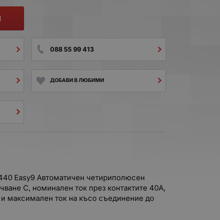
И
088 55 99 413
ДОБАВИ В ЛЮБИМИ
440 Easy9 Автоматичен четириполюсен
чване C, номинален ток през контактите 40A,
и максимален ток на късо съединение до