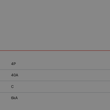
4P
40A
C
6kA