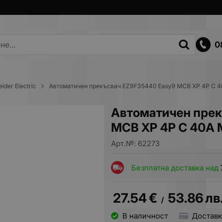
0
ider Electric
Автоматичен прекъсвач EZ9F35440 Easy9 MCB XP 4P C 
Автоматичен прек
MCB XP 4P C 40A
Арт.№:
62273
Безплатна доставка над
27.54
€
53.86
лв
/
В наличност
Доставк