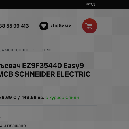
ВХОД
Любими
88 55 99 413
40A MCB SCHNEIDER ELECTRIC
ъсвач EZ9F35440 Easy9
 MCB SCHNEIDER ELECTRIC
76.69
€
/
149.99
лв.
с куриер Спиди
.
а и плащане