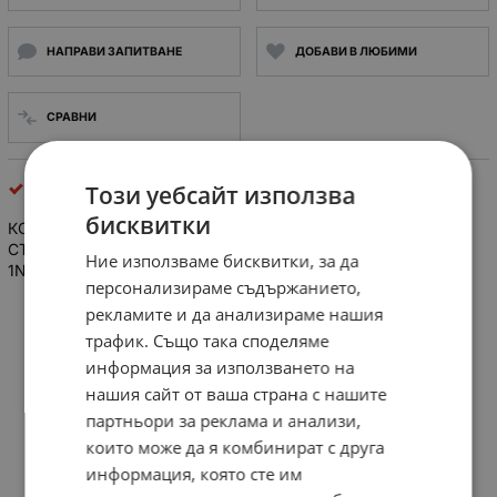
НАПРАВИ ЗАПИТВАНЕ
ДОБАВИ В ЛЮБИМИ
СРАВНИ
Крайни и пътни прекъсвачи
Този уебсайт използва
бисквитки
КОРПУС ЗА КРАЙЕН ПРЕВКЛЮЧВАЧ С БАВНО ДЕЙСТВИЕ,
СТИЛ: БУТАЛО 4/6 AMP IP65, 230/400 VAC, 250 VDC,
Ние използваме бисквитки, за да
1NO/1NC, ИЗПОЛЗВА СЕ С КРАЙЕН ПРЕВКЛЮЧВАЧ AT0
персонализираме съдържанието,
рекламите и да анализираме нашия
трафик. Също така споделяме
информация за използването на
нашия сайт от ваша страна с нашите
партньори за реклама и анализи,
които може да я комбинират с друга
информация, която сте им