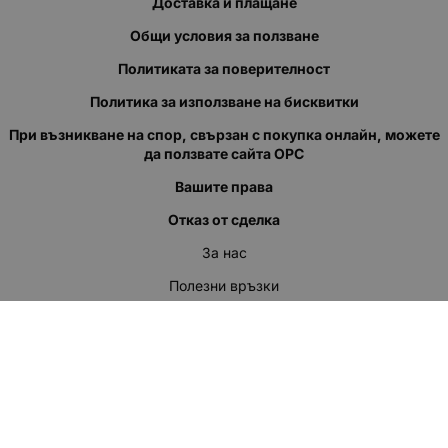
Доставка и плащане
Общи условия за ползване
Политиката за поверителност
Политика за използване на бисквитки
При възникване на спор, свързан с покупка онлайн, можете
да ползвате сайта ОРС
Вашите права
Отказ от сделка
За нас
Полезни връзки
Карта на сайта
Контакти
КОНТАКТИ
"КВАЗЕР" ЕООД