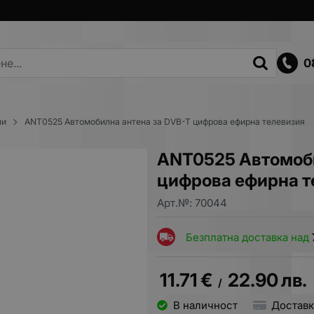
0
ли
ANT0525 Автомобилна антена за DVB-T цифрова ефирна телевизия
ANT0525 Автомоби
цифрова ефирна т
Арт.№:
70044
Безплатна доставка над
11.71
€
22.90
лв.
/
В наличност
Доставк