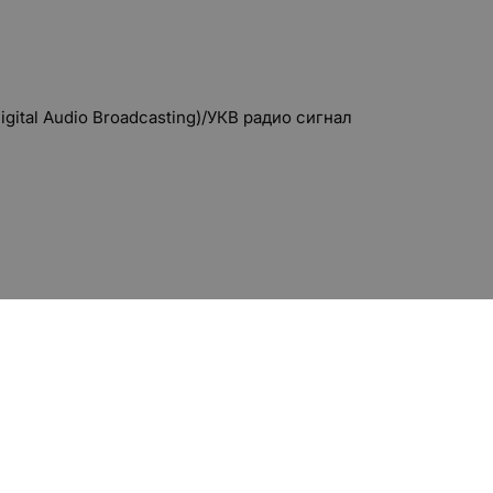
igital Audio Broadcasting)
/УКВ радио сигнал