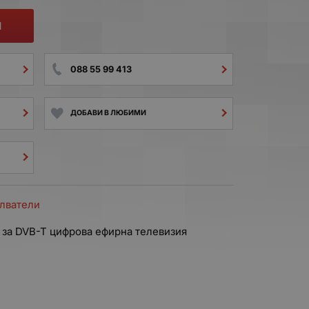
И
088 55 99 413
ДОБАВИ В ЛЮБИМИ
илватели
 за DVB-T цифрова ефирна телевизия