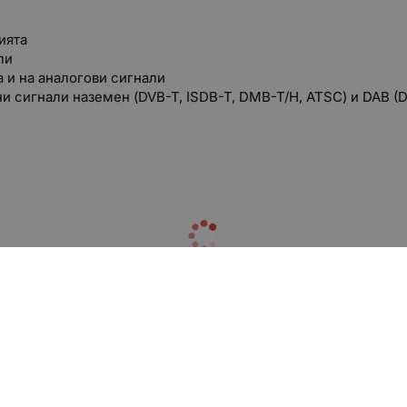
ията
ли
а и на аналогови сигнали
 сигнали наземен (DVB-T, ISDB-T, DMB-T/H, ATSC) и DAB (
D