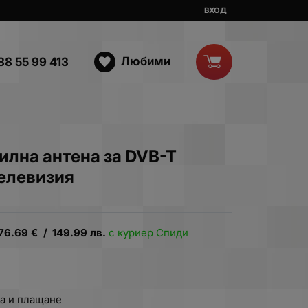
ВХОД
Любими
88 55 99 413
лна антена за DVB-T
елевизия
76.69
€
/
149.99
лв.
с куриер Спиди
а и плащане