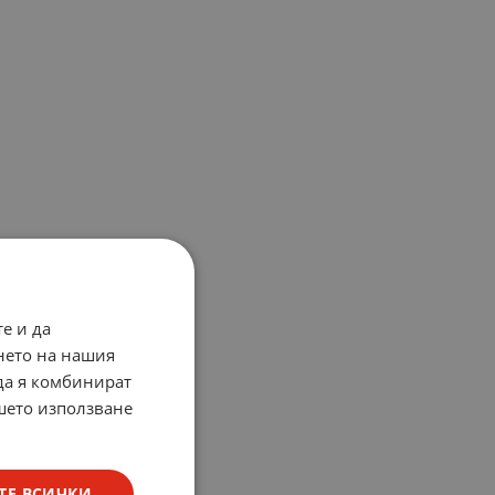
е и да
нето на нашия
 да я комбинират
ашето използване
ТЕ ВСИЧКИ