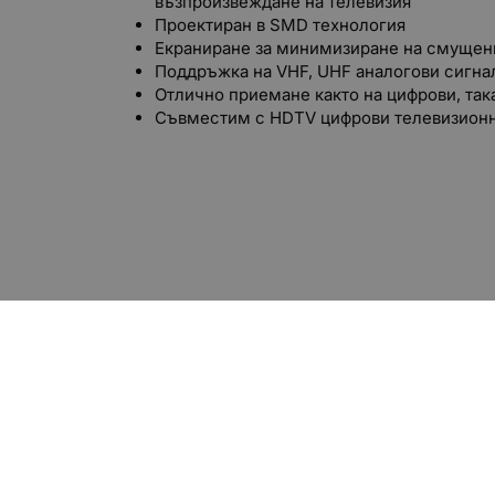
възпроизвеждане на телевизия
Проектиран в SMD технология
Екраниране за минимизиране на смущен
Поддръжка на VHF, UHF аналогови сигна
Отлично приемане както на цифрови, так
Съвместим с HDTV цифрови телевизионни