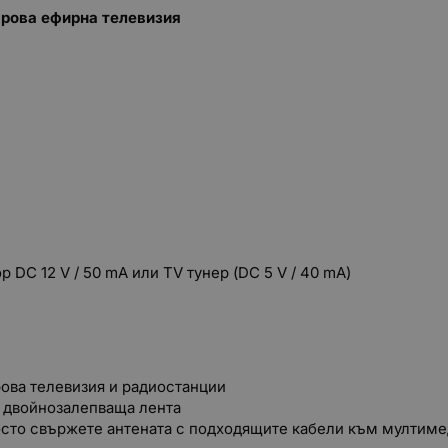
рова ефирна телевизия
 DC 12 V / 50 mA или TV тунер (DC 5 V / 40 mA)
ова телевизия и радиостанции
с двойнозалепваща лента
осто свържете антената с подходящите кабели към мултимед