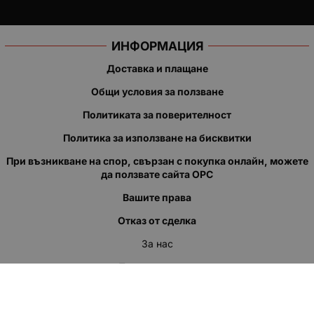
ИНФОРМАЦИЯ
Доставка и плащане
Общи условия за ползване
Политиката за поверителност
Политика за използване на бисквитки
При възникване на спор, свързан с покупка онлайн, можете
да ползвате сайта ОРС
Вашите права
Отказ от сделка
За нас
Полезни връзки
Карта на сайта
Контакти