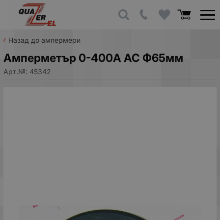
Назад до ампермери
Амперметър 0-400A AC Ф65мм
Арт.№:
45342