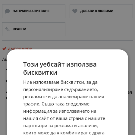
НАПРАВИ ЗАПИТВАНЕ
ДОБАВИ В ЛЮБИМИ
СРАВНИ
ампермери
Ампермер 0-80/400A Ф65мм
AC
Този уебсайт използва
Стрелкова аналогова измервателна система Е15за
бисквитки
измерване на променлив ток,
Клас на точност 2.5, обхват на скалата 0-8/40 x10, с
Ние използваме бисквитки, за да
външен токов трансформатор.
персонализираме съдържанието,
Габаритни размери: ф65mm, вертикален монтаж на панел
рекламите и да анализираме нашия
Трансформаторът не е включен в цената.
трафик. Също така споделяме
информация за използването на
нашия сайт от ваша страна с нашите
партньори за реклама и анализи,
които може да я комбинират с друга