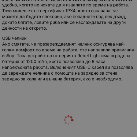
удобно, когато не искате да я изцапате по време на работа.
Този модел е със сертификат IPX4, което означава, че
можете да бъдете спокойни, ако попаднете под лек дъжд,
докато бягате, ловите риба или се наслаждавате на други
дейности на открито.
USB челник
Ако смятате, че презареждаемият челник осигурява най-
голям комфорт по време на работа, сте направили правилния
избор. Това устройство от серията Rebel Light има вградена
батерия от 1200 mAh, която позволява до 8 часа
непрекъсната работа. Включеният USB-C кабел ви позволява
да зареждате челника с помощта на зарядно за стена,
зарядно за кола или външна батерия, ако е необходимо.