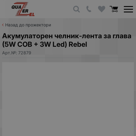
Назад до прожектори
Акумулаторен челник-лента за глава
(5W COB + 3W Led) Rebel
Арт.№:
72879