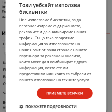
Тип на фокуса: фиксиран
Този уебсайт използва
Вградена светкавица: не
бисквитки
Една от най-успешните и най-продаваните камери в
историята.
Ние използваме бисквитки, за да
персонализираме съдържанието,
рекламите и да анализираме нашия
ИНФОРМАЦИЯ
трафик. Също така споделяме
информация за използването на
Hersteller
Agfa Camera Werk AG
нашия сайт от ваша страна с нашите
Agfa Box 44 /
Typ
партньори за реклама и анализи,
"Preisbox" schwarz
които може да я комбинират с друга
Kameratyp
Boxkamera
информация, която сте им
Filmtyp
6 x 9 cm,
Rollfilm
предоставили или която са събрали от
Baujahr
1932 - 1936
вашето използване на техните услуги.
Optik
Meniskuslinse 1:11
Rotary Disk Verschluss
Verschluss
ПРИЕМЕТЕ ВСИЧКИ
und "B"
Belichtungs
ohne
ПОКАЖЕТЕ ПОДРОБНОСТИ
messung