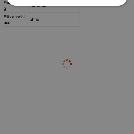
Fokussierun
Fixfokus
g
Blitzanschl
ohne
uss