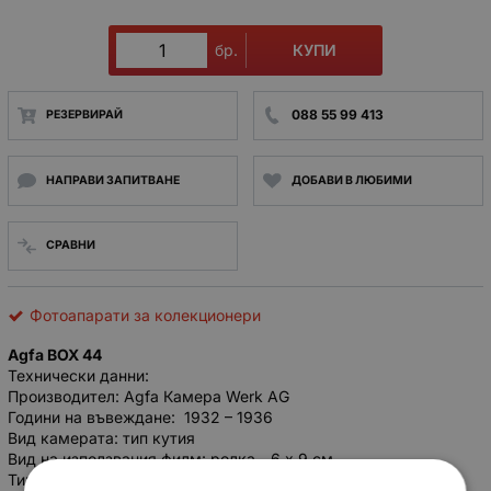
КУПИ
бр.
088 55 99 413
РЕЗЕРВИРАЙ
НАПРАВИ ЗАПИТВАНЕ
ДОБАВИ В ЛЮБИМИ
СРАВНИ
Фотоапарати за колекционери
Agfa BOX 44
Технически данни:
Производител: Agfa Камера Werk AG
Години на въвеждане: 1932 – 1936
Вид камерата: тип кутия
Вид на използвания филм: ролка - 6 x 9 см
Тип на използваната оптика: менискови лещи - 1:11