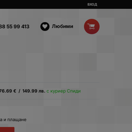
ВХОД
Любими
88 55 99 413
76.69
€
/
149.99
лв.
с куриер Спиди
а и плащане