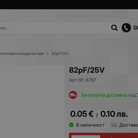
0
еполярни кондензатори
82pF/25V
82pF/25V
Арт.№:
6797
Безплатна доставка над
0.05
€
0.10
лв.
/
В наличност
Доставк