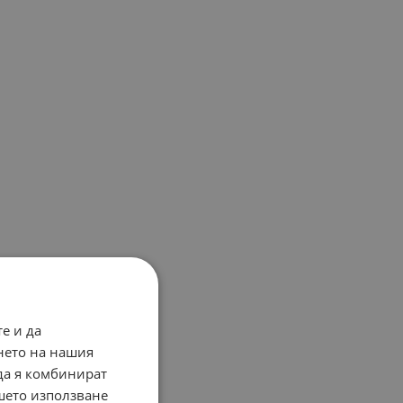
е и да
нето на нашия
 да я комбинират
ашето използване