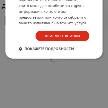
ДОКУМЕНТИ ЗА СВАЛЯНЕ
които може да я комбинират с друга
информация, която сте им
предоставили или която са събрали от
1.0 A Positive Voltage Regulators\r\n
вашето използване на техните услуги.
324 KB |
PDF
PDF
ПРИЕМЕТЕ ВСИЧКИ
ПОКАЖЕТЕ ПОДРОБНОСТИ