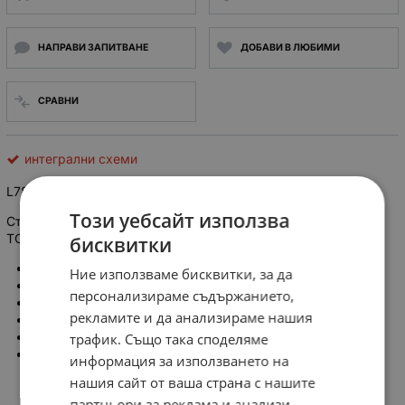
НАПРАВИ ЗАПИТВАНЕ
ДОБАВИ В ЛЮБИМИ
СРАВНИ
интегрални схеми
L7824CV STMICROELECTRONICS,
Z-IC +24V, 1A
Този уебсайт използва
Стабилизатор на напрежение, нерегулируем, 24V, THT,
TO220
бисквитки
Тип интегрална схема: стабилизатор на напрежение
Ние използваме бисквитки, за да
Тип стабилизатор на напрежение: нерегулируем
персонализираме съдържанието,
Изходно напрежение: 24V
рекламите и да анализираме нашия
Изходен ток: 1A
трафик. Също така споделяме
Монтаж: THT
Корпус: TO220AB
информация за използването на
нашия сайт от ваша страна с нашите
партньори за реклама и анализи,