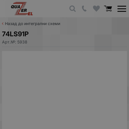
Назад до интегрални схеми
74LS91P
Арт.№:
5938