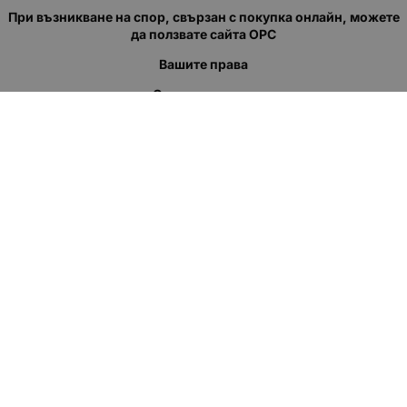
При възникване на спор, свързан с покупка онлайн, можете
да ползвате сайта ОРС
Вашите права
Отказ от сделка
За нас
Полезни връзки
Карта на сайта
Контакти
КОНТАКТИ
"КВАЗЕР" ЕООД
Адрес: гр. Пловдив
ул."Кукленско шосе" No.12
Ел. поща (препиши, не копирай):
salеs:at:kvazer.cоm
Телефон:
088 55 99 413