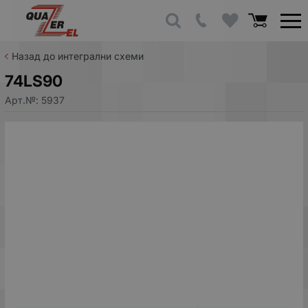
Назад до интегрални схеми
74LS90
Арт.№:
5937