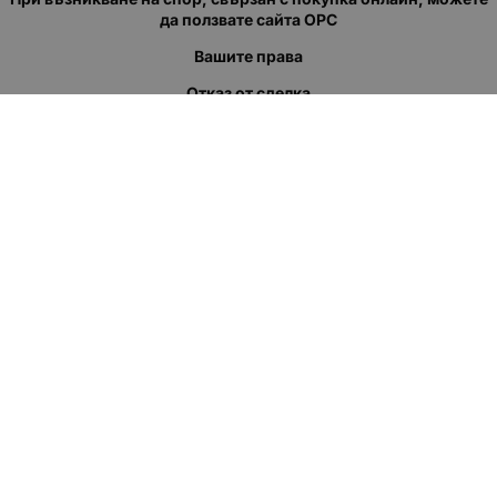
да ползвате сайта ОРС
Вашите права
Отказ от сделка
За нас
Полезни връзки
Карта на сайта
Контакти
КОНТАКТИ
"КВАЗЕР" ЕООД
Адрес: гр. Пловдив
ул."Кукленско шосе" No.12
Ел. поща (препиши, не копирай):
salеs:at:kvazer.cоm
Телефон:
088 55 99 413