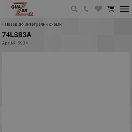
Назад до интегрални схеми
74LS83A
Арт.№:
5934