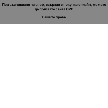
При възникване на спор, свързан с покупка онлайн, можете
да ползвате сайта ОРС
Вашите права
Отказ от сделка
За нас
Полезни връзки
Карта на сайта
Контакти
КОНТАКТИ
"КВАЗЕР" ЕООД
Адрес: гр. Пловдив
ул."Кукленско шосе" No.12
Ел. поща (препиши, не копирай):
salеs:at:kvazer.cоm
Телефон:
088 55 99 413