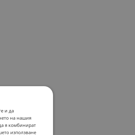
е и да
нето на нашия
 да я комбинират
ашето използване