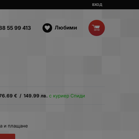
ВХОД
Любими
88 55 99 413
76.69
€
/
149.99
лв.
с куриер Спиди
а и плащане