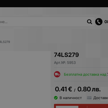
0
4LS279
74LS279
Арт.№:
5953
Безплатна доставка над
0.41
€
0.80
лв.
/
В наличност
Доставк