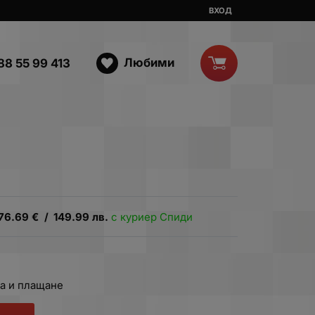
ВХОД
Любими
88 55 99 413
76.69
€
/
149.99
лв.
с куриер Спиди
а и плащане