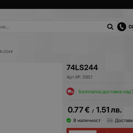
0
4LS244
74LS244
Арт.№:
5951
Безплатна доставка над
0.77
€
1.51
лв.
/
В наличност
Доставк