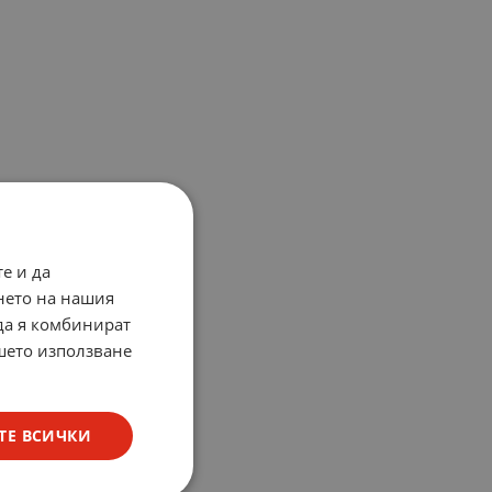
е и да
нето на нашия
 да я комбинират
ашето използване
ТЕ ВСИЧКИ