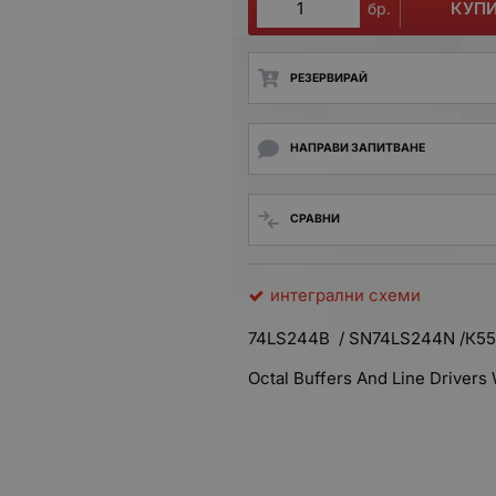
КУП
бр.
РЕЗЕРВИРАЙ
НАПРАВИ ЗАПИТВАНЕ
СРАВНИ
интегрални схеми
74LS244B / SN74LS244N /К5
Octal Buffers And Line Drivers