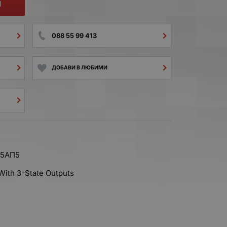
И
088 55 99 413
ДОБАВИ В ЛЮБИМИ
55АП5
 With 3-State Outputs