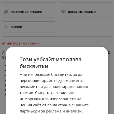
НАПРАВИ ЗАПИТВАНЕ
ДОБАВИ В ЛЮБИМИ
СРАВНИ
интегрални схеми
74 LS 20 Интегрална схема, TTL серия LS, Dual 4-Input NAND
Gate, DIP14.
Този уебсайт използва
бисквитки
Тип интегрална схема: цифрова
Вид логически елемент:
NAND
Ние използваме бисквитки, за да
Брой канали: 2, dual
персонализираме съдържанието,
Брой входове: 4
Монтаж: THT
рекламите и да анализираме нашия
Корпус: DIP14
трафик. Също така споделяме
Семейство: 74LS
информация за използването на
нашия сайт от ваша страна с нашите
партньори за реклама и анализи,