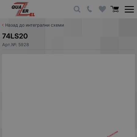
Назад до интегрални схеми
74LS20
Арт.№:
5928