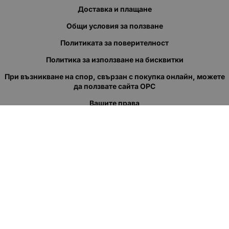
Доставка и плащане
Общи условия за ползване
Политиката за поверителност
Политика за използване на бисквитки
При възникване на спор, свързан с покупка онлайн, можете
да ползвате сайта ОРС
Вашите права
Отказ от сделка
За нас
Полезни връзки
Карта на сайта
Контакти
КОНТАКТИ