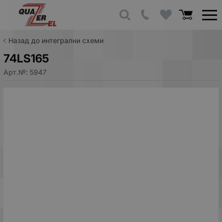
Назад до интегрални схеми
74LS165
Арт.№:
5947