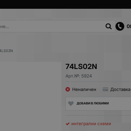
0
4LS02N
74LS02N
Арт.№:
5924
Неналичен
Доставка
ДОБАВИ В ЛЮБИМИ
интегрални схеми