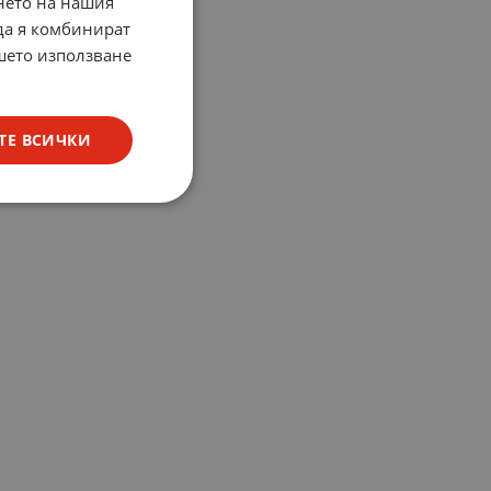
нето на нашия
 да я комбинират
ашето използване
ТЕ ВСИЧКИ