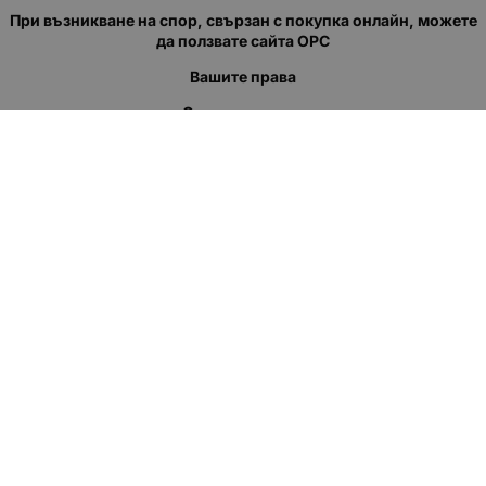
При възникване на спор, свързан с покупка онлайн, можете
да ползвате сайта ОРС
Вашите права
Отказ от сделка
За нас
Полезни връзки
Карта на сайта
Контакти
КОНТАКТИ
"КВАЗЕР" ЕООД
Адрес: гр. Пловдив
ул."Кукленско шосе" No.12
Ел. поща (препиши, не копирай):
salеs:at:kvazer.cоm
Телефон:
088 55 99 413